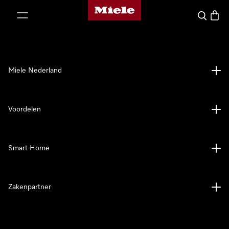
Homepage van Miele
ct naar inhoud
Wat zoek 
Winke
Miele Nederland
Voordelen
Smart Home
Zakenpartner