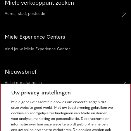
Miele verkooppunt zoeken
Miele Experience Centers
Vind jouw Miele Experience Center
Nieuwsbrief
Uw privacy-instellingen
Miele gebruikt essentiële cookies om ervoor te zorgen dat
onze website goed werkt. Met uw toestemming gebruiken we
cookies en soortgelijke technologieën van Miele en derden
voor analyse, marketing en personalisatie. Deze verzamelen
Miele op Instagram
Miele op Facebook
Miele op Youtube
informatie over hoe onze website wordt gebruikt en helpen
ons uw online ervaring te verbeteren. De cookies worden ook