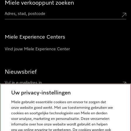
Miele verkooppunt zoeken
Miele Experience Centers
Vind jouw Miele Experience Center
Nieuwsbrief
Uw privacy-instellingen
Miele gebruikt essentiële cookies om ervoor te zorgen dat
onze website goed werkt. Met uw toestemming gebruiken we
cookies en soortgelijke technologieën van Miele en derden
voor analyse, marketing en personalisatie. Deze verzamelen
Miele op Instagram
Miele op Facebook
Miele op Youtube
informatie over hoe onze website wordt gebruikt en helpen
ons uw online ervaring te verbeteren. De cookies worden ook