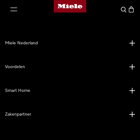
Homepage van Miele
ct naar inhoud
Wat zoek 
Winke
Miele Nederland
Voordelen
Smart Home
Zakenpartner