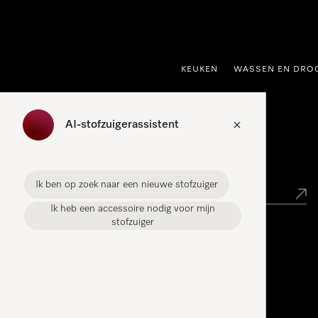
ct naar inhoud
KEUKEN
WASSEN EN DRO
AI-stofzuigerassistent
Miele verkooppunt zoeken
Ik ben op zoek naar een nieuwe stofzuiger
Ik heb een accessoire nodig voor mijn
stofzuiger
Miele Experience Centers
Vind jouw Miele Experience Center