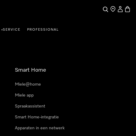
Wat zoek je?
Dealer zoeke
Mijn Acco
Winke
SERVICE
PROFESSIONAL
•
Smart Home
Miele@home
Miele app
Spraakassistent
Smart Home-integratie
Apparaten in een netwerk