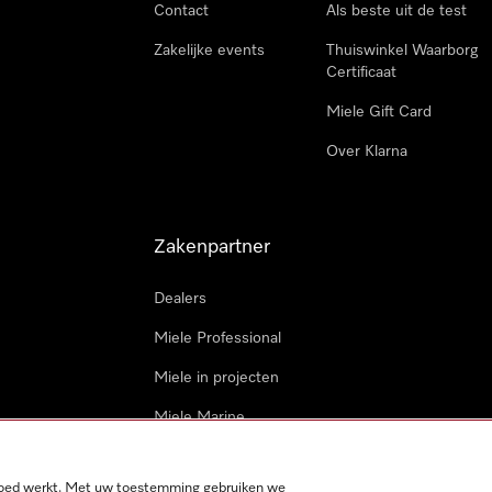
Contact
Als beste uit de test
Zakelijke events
Thuiswinkel Waarborg
Certificaat
Miele Gift Card
Over Klarna
Zakenpartner
Dealers
Miele Professional
Miele in projecten
Miele Marine
Professionele reparateur
 goed werkt. Met uw toestemming gebruiken we