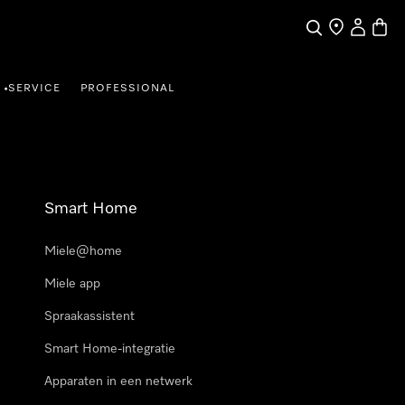
Wat zoek je?
Dealer zoeke
Mijn Acco
Winke
SERVICE
PROFESSIONAL
•
Smart Home
Miele@home
Miele app
Spraakassistent
Smart Home-integratie
Apparaten in een netwerk