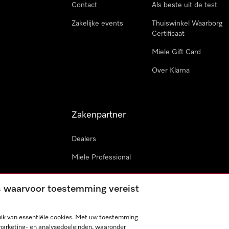
Contact
Als beste uit de test
Zakelijke events
Thuiswinkel Waarborg
Certificaat
Miele Gift Card
Over Klarna
Zakenpartner
Dealers
Miele Professional
Miele in projecten
es waarvoor toestemming vereist
Miele Marine
Professionele reparateur
ik van essentiële cookies. Met uw toestemming
marketing- en analysedoeleinden, waaronder