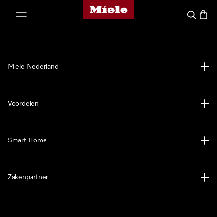
Homepage van Miele
ct naar inhoud
Wat zoek 
Winke
Miele Nederland
Voordelen
Smart Home
Zakenpartner