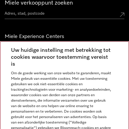
Miele verkooppunt zoeken
Miele Experience Centers
Vind jouw Miele Experience Center
Uw huidige instelling met betrekking tot
cookies waarvoor toestemming vereist
is
Nieuwsbrief
Om de goede werking van onze website te garanderen, maakt
Miele gebruik van essentiële cookies. Met uw toestemming
gebruiken we ook niet-essentiële cookies en
trackingtechnologieën voor marketing- en analysedoeleinden,
waaronder cookies van derden van onze partners en
dienstverleners, die informatie verzamelen over uw gebruik
van de website en ons helpen uw online ervaring te
personaliseren en te verbeteren. De cookies worden ook
gebruikt voor het personaliseren van advertenties. Op basis
Miele op Instagram
Miele op Facebook
Miele op Youtube
van een afzonderlijke toestemming ("Volledige
personalisatie") gebruiken we Bloomreach-cookies en andere