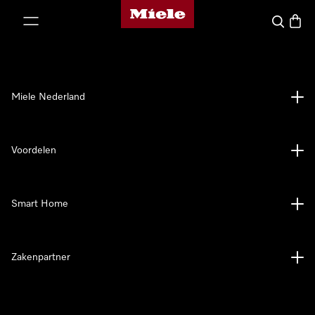
Homepage van Miele
ct naar inhoud
Wat zoek 
Winke
Miele Nederland
Voordelen
Smart Home
Zakenpartner