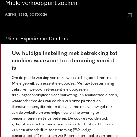
Miele verkooppunt zoeken
Miele Experience Centers
Vind jouw Miele Experience Center
Uw huidige instelling met betrekking tot
cookies waarvoor toestemming vereist
is
Nieuwsbrief
Om de goede werking van onze website te garanderen, maakt
Miele gebruik van essentiële cookies. Met uw toestemming
gebruiken we ook niet-essentiële cookies en
trackingtechnologieën voor marketing- en analysedoeleinden,
waaronder cookies van derden van onze partners en
dienstverleners, die informatie verzamelen over uw gebruik
van de website en ons helpen uw online ervaring te
personaliseren en te verbeteren. De cookies worden ook
gebruikt voor het personaliseren van advertenties. Op basis
Miele op Instagram
Miele op Facebook
Miele op Youtube
van een afzonderlijke toestemming ("Volledige
personalisatie") gebruiken we Bloomreach-cookies en andere