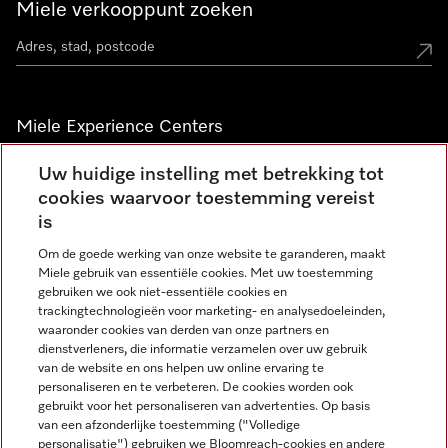
Miele verkooppunt zoeken
Miele Experience Centers
Vind jouw Miele Experience Center
Uw huidige instelling met betrekking tot
cookies waarvoor toestemming vereist
is
Nieuwsbrief
Om de goede werking van onze website te garanderen, maakt
Miele gebruik van essentiële cookies. Met uw toestemming
gebruiken we ook niet-essentiële cookies en
trackingtechnologieën voor marketing- en analysedoeleinden,
waaronder cookies van derden van onze partners en
dienstverleners, die informatie verzamelen over uw gebruik
van de website en ons helpen uw online ervaring te
personaliseren en te verbeteren. De cookies worden ook
gebruikt voor het personaliseren van advertenties. Op basis
Miele op Instagram
Miele op Facebook
Miele op Youtube
van een afzonderlijke toestemming ("Volledige
personalisatie") gebruiken we Bloomreach-cookies en andere