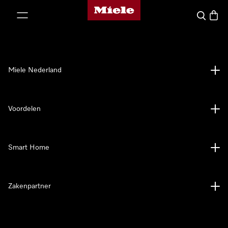
Homepage van Miele
ct naar inhoud
Wat zoek 
Winke
Miele Nederland
Voordelen
Smart Home
Zakenpartner