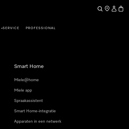
Wat zoek je?
Dealer zoeke
Mijn Acco
Winke
SERVICE
PROFESSIONAL
•
Smart Home
Miele@home
Miele app
Spraakassistent
Smart Home-integratie
Apparaten in een netwerk