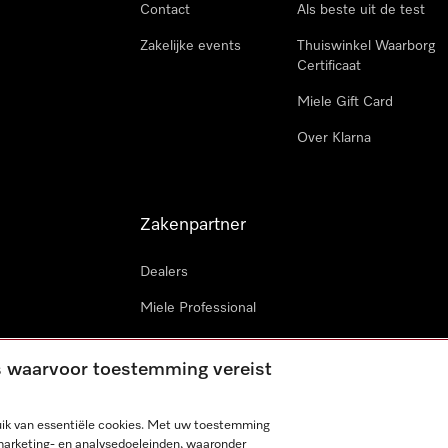
Contact
Als beste uit de test
Zakelijke events
Thuiswinkel Waarborg
Certificaat
Miele Gift Card
Over Klarna
Zakenpartner
Dealers
Miele Professional
Miele in projecten
es waarvoor toestemming vereist
Miele Marine
Professionele reparateur
ik van essentiële cookies. Met uw toestemming
marketing- en analysedoeleinden, waaronder