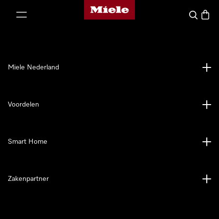
Homepage van Miele
ct naar inhoud
Wat zoek 
Winke
Miele Nederland
Voordelen
Smart Home
Zakenpartner