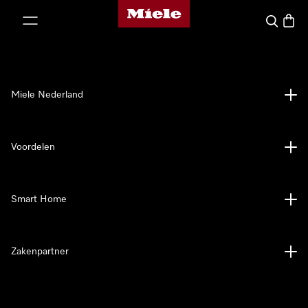
Homepage van Miele
ct naar inhoud
Wat zoek 
Winke
Miele Nederland
Voordelen
Smart Home
Zakenpartner