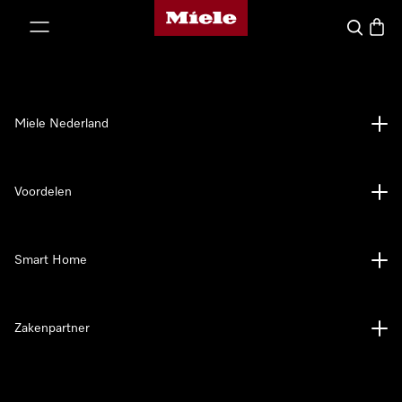
Homepage van Miele
ct naar inhoud
Wat zoek 
Winke
Miele Nederland
Voordelen
Smart Home
Zakenpartner