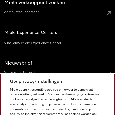
Miele verkooppunt zoeken
Miele Experience Centers
Vind jouw Miele Experience Center
Nieuwsbrief
Uw privacy-instellingen
Miele gebruikt essentiële cookies om ervoor te zorgen dat
onze website goed werkt. Met uw toestemming gebruiken we
cookies en soortgelijke technologieën van Miele en derden
voor analyse, marketing en personalisatie. Deze verzamelen
Miele op Instagram
Miele op Facebook
Miele op Youtube
informatie over hoe onze website wordt gebruikt en helpen
ons uw online ervaring te verbeteren. De cookies worden ook