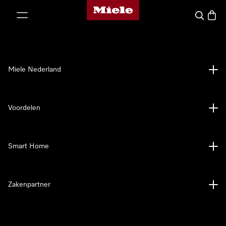
Homepage van Miele
ct naar inhoud
Wat zoek 
Winke
Miele Nederland
Voordelen
Smart Home
Zakenpartner