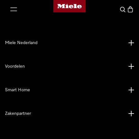
Homepage van Miele
ct naar inhoud
Wat zoek 
Winke
Miele Nederland
Voordelen
Smart Home
Zakenpartner