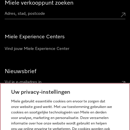
Miele verkooppunt zoeken
Miele Experience Centers
Vind jouw Miele Experience Center
Nieuwsbrief
Uw privacy-instellingen
Miele gebruikt essentiële cookies om ervoor te zorgen dat
onze website goed werkt. Met uw toestemming gebruiken we
cookies en soortgelijke technologieën van Miele en derden
voor analyse, marketing en personalisatie. Deze verzamelen
Miele op Instagram
Miele op Facebook
Miele op Youtube
informatie over hoe onze website wordt gebruikt en helpen
ons uw online ervaring te verbeteren. De cookies worden ook