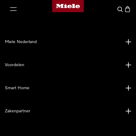
Homepage van Miele
ct naar inhoud
Wat zoek 
Winke
Miele Nederland
Voordelen
Smart Home
Zakenpartner