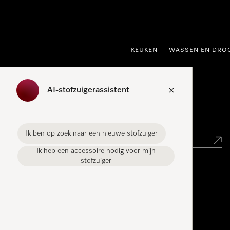
ct naar inhoud
KEUKEN
WASSEN EN DRO
AI-stofzuigerassistent
Miele verkooppunt zoeken
Ik ben op zoek naar een nieuwe stofzuiger
Ik heb een accessoire nodig voor mijn
stofzuiger
Miele Experience Centers
Vind jouw Miele Experience Center