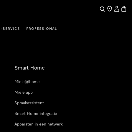
Wat zoek je?
Dealer zoeke
Mijn Acco
Winke
SERVICE
PROFESSIONAL
•
Smart Home
Miele@home
Miele app
Spraakassistent
Smart Home-integratie
Apparaten in een netwerk