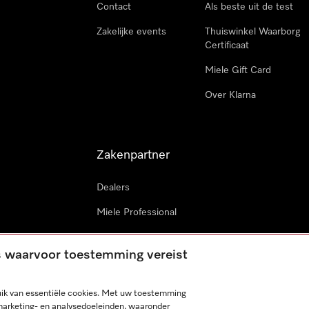
Contact
Als beste uit de test
Zakelijke events
Thuiswinkel Waarborg
Certificaat
Miele Gift Card
Over Klarna
Zakenpartner
Dealers
Miele Professional
Miele in projecten
es waarvoor toestemming vereist
Miele Marine
Professionele reparateur
ik van essentiële cookies. Met uw toestemming
marketing- en analysedoeleinden, waaronder