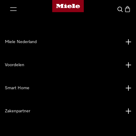
Homepage van Miele
ct naar inhoud
Wat zoek 
Winke
Miele Nederland
Voordelen
Smart Home
Zakenpartner