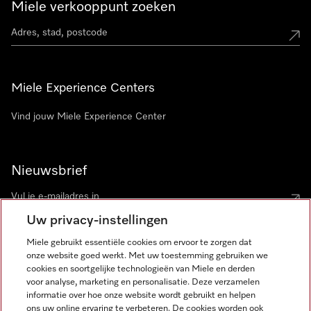
Miele verkooppunt zoeken
Miele Experience Centers
Vind jouw Miele Experience Center
Nieuwsbrief
Uw privacy-instellingen
Miele gebruikt essentiële cookies om ervoor te zorgen dat
onze website goed werkt. Met uw toestemming gebruiken we
cookies en soortgelijke technologieën van Miele en derden
voor analyse, marketing en personalisatie. Deze verzamelen
Miele op Instagram
Miele op Facebook
Miele op Youtube
informatie over hoe onze website wordt gebruikt en helpen
ons uw online ervaring te verbeteren. De cookies worden ook