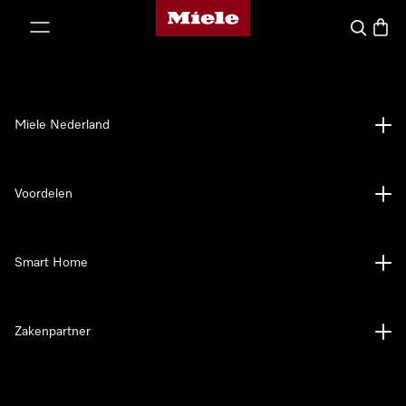
Homepage van Miele
ct naar inhoud
Wat zoek 
Winke
Miele Nederland
Voordelen
Smart Home
Zakenpartner