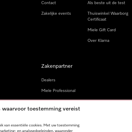
Contact
Als beste uit de test
Zakelijke events
Thuiswinkel Waarborg
Certificaat
Miele Gift Card
Over Klarna
Zakenpartner
Dealers
Miele Professional
Miele in projecten
es waarvoor toestemming vereist
Miele Marine
Professionele reparateur
ik van essentiële cookies. Met uw toestemming
marketing- en analysedoeleinden, waaronder