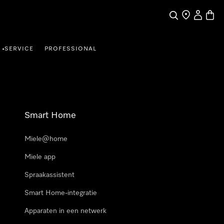
Wat zoek je?
Dealer zoeke
Mijn Acco
Winke
SERVICE
PROFESSIONAL
•
Smart Home
Miele@home
Miele app
Spraakassistent
Smart Home-integratie
Apparaten in een netwerk