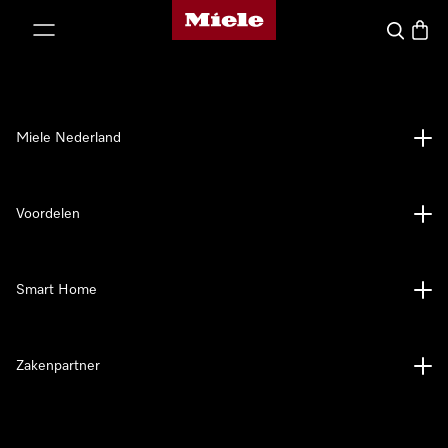
Homepage van Miele
ct naar inhoud
Wat zoek 
Winke
Miele Nederland
Voordelen
Smart Home
Zakenpartner