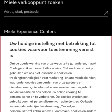
Miele verkooppunt zoeken
Miele Experience Centers
Vind jouw Miele Experience Center
Uw huidige instelling met betrekking tot
cookies waarvoor toestemming vereist
is
Nieuwsbrief
Om de goede werking van onze website te garanderen, maakt
Miele gebruik van essentiële cookies. Met uw toestemming
gebruiken we ook niet-essentiële cookies en
trackingtechnologieën voor marketing- en analysedoeleinden,
waaronder cookies van derden van onze partners en
dienstverleners, die informatie verzamelen over uw gebruik
van de website en ons helpen uw online ervaring te
personaliseren en te verbeteren. De cookies worden ook
gebruikt voor het personaliseren van advertenties. Op basis
Miele op Instagram
Miele op Facebook
Miele op Youtube
van een afzonderlijke toestemming ("Volledige
personalisatie") gebruiken we Bloomreach-cookies en andere