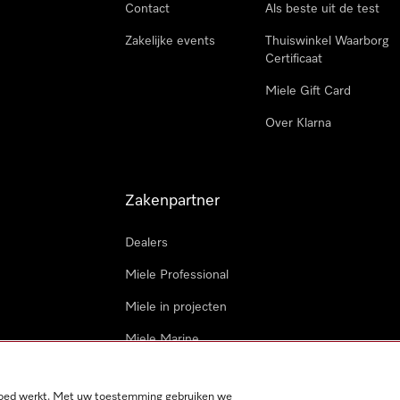
Contact
Als beste uit de test
Zakelijke events
Thuiswinkel Waarborg
Certificaat
Miele Gift Card
Over Klarna
Zakenpartner
Dealers
Miele Professional
Miele in projecten
Miele Marine
Professionele reparateur
 goed werkt. Met uw toestemming gebruiken we