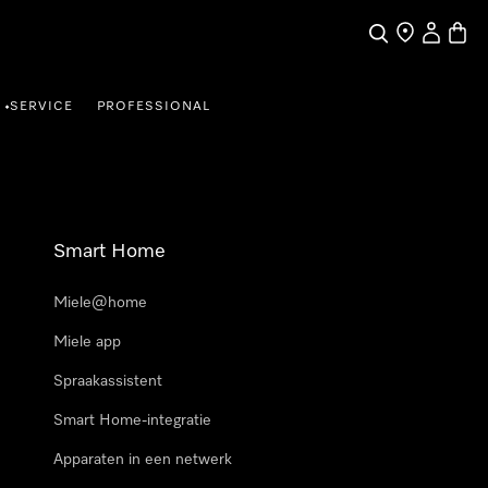
Wat zoek je?
Dealer zoeke
Mijn Acco
Winke
SERVICE
PROFESSIONAL
•
Smart Home
Miele@home
Miele app
Spraakassistent
Smart Home-integratie
Apparaten in een netwerk