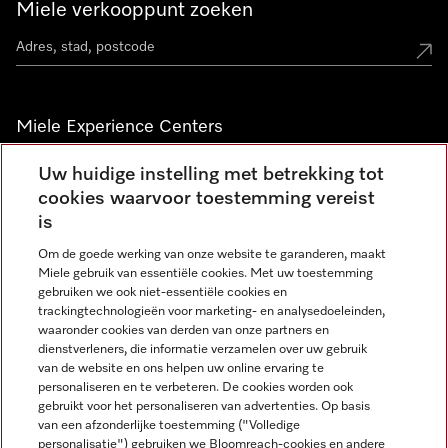
Miele verkooppunt zoeken
Miele Experience Centers
Vind jouw Miele Experience Center
Uw huidige instelling met betrekking tot
cookies waarvoor toestemming vereist
is
Nieuwsbrief
Om de goede werking van onze website te garanderen, maakt
Miele gebruik van essentiële cookies. Met uw toestemming
gebruiken we ook niet-essentiële cookies en
trackingtechnologieën voor marketing- en analysedoeleinden,
waaronder cookies van derden van onze partners en
dienstverleners, die informatie verzamelen over uw gebruik
van de website en ons helpen uw online ervaring te
personaliseren en te verbeteren. De cookies worden ook
gebruikt voor het personaliseren van advertenties. Op basis
Miele op Instagram
Miele op Facebook
Miele op Youtube
van een afzonderlijke toestemming ("Volledige
personalisatie") gebruiken we Bloomreach-cookies en andere