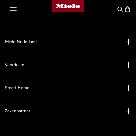
Homepage van Miele
ct naar inhoud
Wat zoek 
Winke
Miele Nederland
Voordelen
Smart Home
Zakenpartner