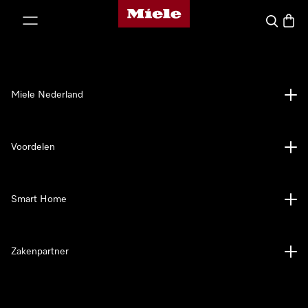
Homepage van Miele
ct naar inhoud
Wat zoek 
Winke
Miele Nederland
Voordelen
Smart Home
Zakenpartner