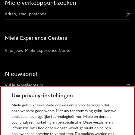
Miele verkooppunt zoeken
Miele Experience Centers
Vind jouw Miele Experience Center
Nieuwsbrief
Uw privacy-instellingen
Miele gebruikt essentiële cookies om ervoor te zorgen dat
onze website goed werkt. Met uw toestemming gebruiken we
cookies en soortgelijke technologieën van Miele en derden
voor analyse, marketing en personalisatie. Deze verzamelen
Miele op Instagram
Miele op Facebook
Miele op Youtube
informatie over hoe onze website wordt gebruikt en helpen
ons uw online ervaring te verbeteren. De cookies worden ook