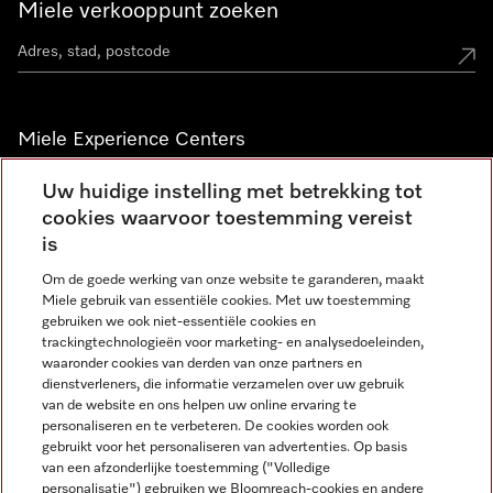
Miele verkooppunt zoeken
Miele Experience Centers
Vind jouw Miele Experience Center
Uw huidige instelling met betrekking tot
cookies waarvoor toestemming vereist
is
Nieuwsbrief
Om de goede werking van onze website te garanderen, maakt
Miele gebruik van essentiële cookies. Met uw toestemming
gebruiken we ook niet-essentiële cookies en
trackingtechnologieën voor marketing- en analysedoeleinden,
waaronder cookies van derden van onze partners en
dienstverleners, die informatie verzamelen over uw gebruik
van de website en ons helpen uw online ervaring te
personaliseren en te verbeteren. De cookies worden ook
gebruikt voor het personaliseren van advertenties. Op basis
Miele op Instagram
Miele op Facebook
Miele op Youtube
van een afzonderlijke toestemming ("Volledige
personalisatie") gebruiken we Bloomreach-cookies en andere