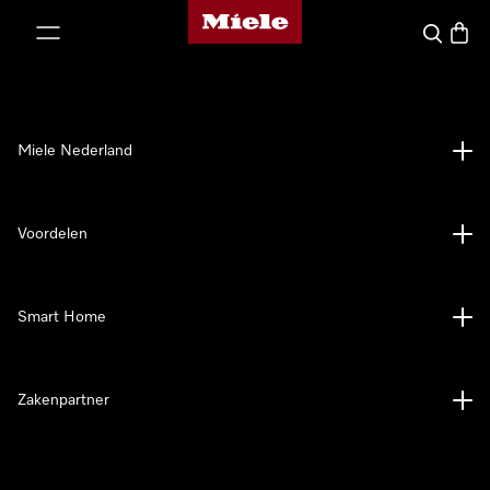
Homepage van Miele
ct naar inhoud
Wat zoek 
Winke
Miele Nederland
Voordelen
Smart Home
Zakenpartner