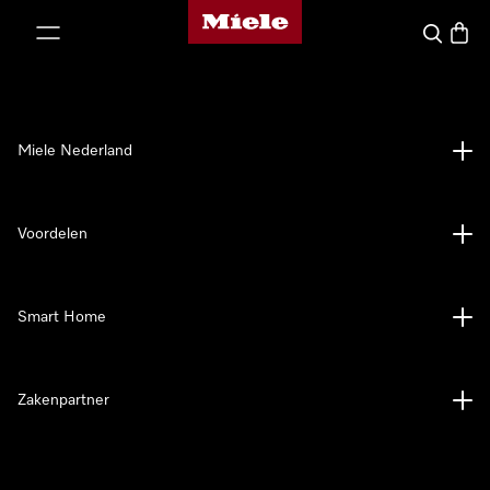
Homepage van Miele
ct naar inhoud
Wat zoek 
Winke
Miele Nederland
Voordelen
Smart Home
Zakenpartner