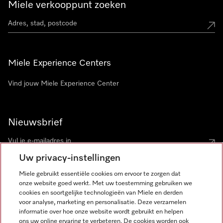
Miele verkooppunt zoeken
Miele Experience Centers
Vind jouw Miele Experience Center
Nieuwsbrief
Uw privacy-instellingen
Miele gebruikt essentiële cookies om ervoor te zorgen dat
onze website goed werkt. Met uw toestemming gebruiken we
cookies en soortgelijke technologieën van Miele en derden
voor analyse, marketing en personalisatie. Deze verzamelen
Miele op Instagram
Miele op Facebook
Miele op Youtube
informatie over hoe onze website wordt gebruikt en helpen
ons uw online ervaring te verbeteren. De cookies worden ook