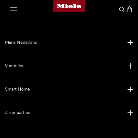
Homepage van Miele
ct naar inhoud
Wat zoek 
Winke
Miele Nederland
Voordelen
Smart Home
Zakenpartner