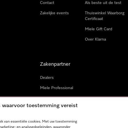
Contact
Als beste uit de test
Zakelijke events
Thuiswinkel Waarborg
Certificaat
Miele Gift Card
Over Klarna
Zakenpartner
Dealers
Miele Professional
Miele in projecten
es waarvoor toestemming vereist
Miele Marine
Professionele reparateur
ik van essentiële cookies. Met uw toestemming
marketing- en analysedoeleinden, waaronder