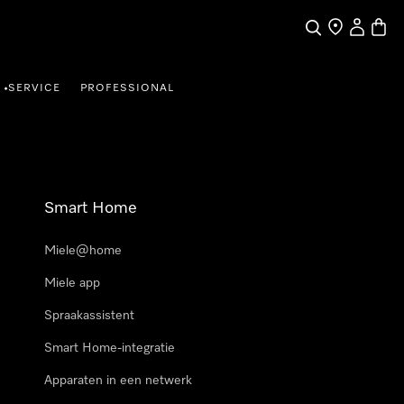
Wat zoek je?
Dealer zoeke
Mijn Acco
Winke
SERVICE
PROFESSIONAL
•
Smart Home
Miele@home
Miele app
Spraakassistent
Smart Home-integratie
Apparaten in een netwerk