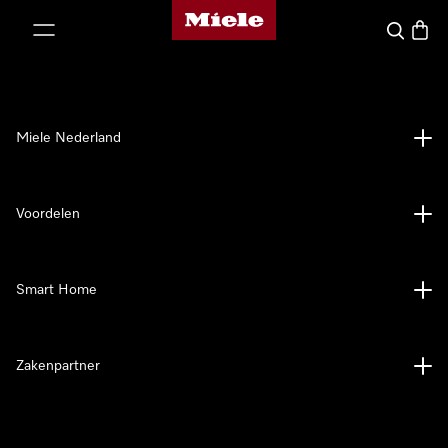
Homepage van Miele
ct naar inhoud
Wat zoek 
Winke
Miele Nederland
Voordelen
Smart Home
Zakenpartner