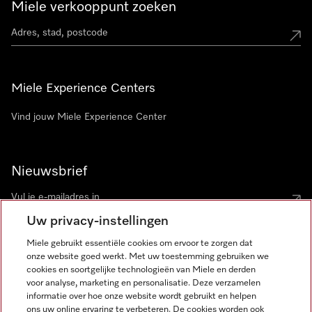
Miele verkooppunt zoeken
Miele Experience Centers
Vind jouw Miele Experience Center
Nieuwsbrief
Uw privacy-instellingen
Miele gebruikt essentiële cookies om ervoor te zorgen dat
onze website goed werkt. Met uw toestemming gebruiken we
cookies en soortgelijke technologieën van Miele en derden
voor analyse, marketing en personalisatie. Deze verzamelen
Miele op Instagram
Miele op Facebook
Miele op Youtube
informatie over hoe onze website wordt gebruikt en helpen
ons uw online ervaring te verbeteren. De cookies worden ook