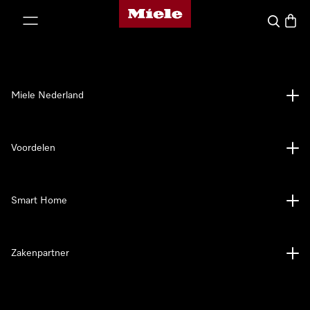
Homepage van Miele
ct naar inhoud
Wat zoek 
Winke
Miele Nederland
Voordelen
Smart Home
Zakenpartner