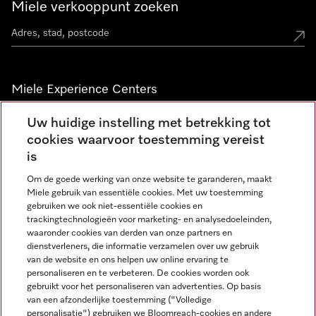
Miele verkooppunt zoeken
Miele Experience Centers
Vind jouw Miele Experience Center
Uw huidige instelling met betrekking tot
cookies waarvoor toestemming vereist
is
Nieuwsbrief
Om de goede werking van onze website te garanderen, maakt
Miele gebruik van essentiële cookies. Met uw toestemming
gebruiken we ook niet-essentiële cookies en
trackingtechnologieën voor marketing- en analysedoeleinden,
waaronder cookies van derden van onze partners en
dienstverleners, die informatie verzamelen over uw gebruik
van de website en ons helpen uw online ervaring te
personaliseren en te verbeteren. De cookies worden ook
gebruikt voor het personaliseren van advertenties. Op basis
Miele op Instagram
Miele op Facebook
Miele op Youtube
van een afzonderlijke toestemming ("Volledige
personalisatie") gebruiken we Bloomreach-cookies en andere