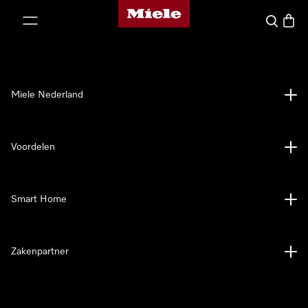
Homepage van Miele
ct naar inhoud
Wat zoek 
Winke
Miele Nederland
Voordelen
Smart Home
Zakenpartner