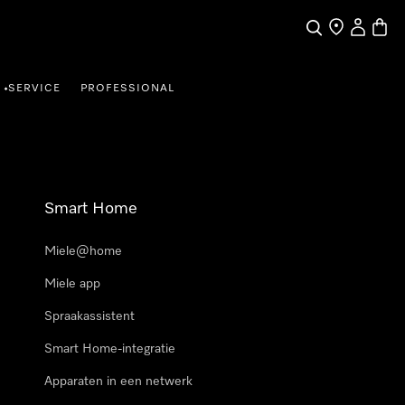
Wat zoek je?
Dealer zoeke
Mijn Acco
Winke
SERVICE
PROFESSIONAL
•
Smart Home
Miele@home
Miele app
Spraakassistent
Smart Home-integratie
Apparaten in een netwerk