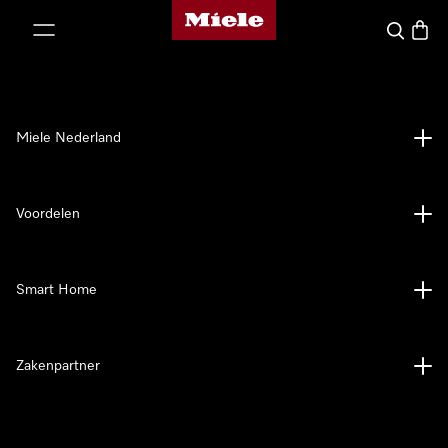
Homepage van Miele
ct naar inhoud
Wat zoek 
Winke
Miele Nederland
Voordelen
Smart Home
Zakenpartner