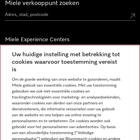
Miele verkooppunt zoeken
Miele Experience Centers
Vind jouw Miele Experience Center
Uw huidige instelling met betrekking tot
cookies waarvoor toestemming vereist
is
Nieuwsbrief
Om de goede werking van onze website te garanderen, maakt
Miele gebruik van essentiële cookies. Met uw toestemming
gebruiken we ook niet-essentiële cookies en
trackingtechnologieën voor marketing- en analysedoeleinden,
waaronder cookies van derden van onze partners en
dienstverleners, die informatie verzamelen over uw gebruik
van de website en ons helpen uw online ervaring te
personaliseren en te verbeteren. De cookies worden ook
gebruikt voor het personaliseren van advertenties. Op basis
Miele op Instagram
Miele op Facebook
Miele op Youtube
van een afzonderlijke toestemming ("Volledige
personalisatie") gebruiken we Bloomreach-cookies en andere