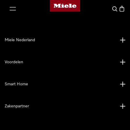
Homepage van Miele
ct naar inhoud
Wat zoek 
Winke
Miele Nederland
Voordelen
Smart Home
Zakenpartner