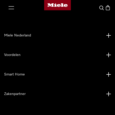
Homepage van Miele
ct naar inhoud
Wat zoek 
Winke
Miele Nederland
Voordelen
Smart Home
Zakenpartner