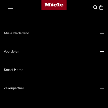
Homepage van Miele
ct naar inhoud
Wat zoek 
Winke
Miele Nederland
Voordelen
Smart Home
Zakenpartner