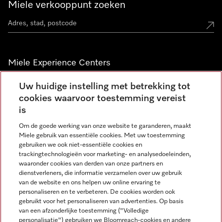
Miele verkooppunt zoeken
Miele Experience Centers
Vind jouw Miele Experience Center
Uw huidige instelling met betrekking tot
cookies waarvoor toestemming vereist
is
Nieuwsbrief
Om de goede werking van onze website te garanderen, maakt
Miele gebruik van essentiële cookies. Met uw toestemming
gebruiken we ook niet-essentiële cookies en
trackingtechnologieën voor marketing- en analysedoeleinden,
waaronder cookies van derden van onze partners en
dienstverleners, die informatie verzamelen over uw gebruik
van de website en ons helpen uw online ervaring te
personaliseren en te verbeteren. De cookies worden ook
gebruikt voor het personaliseren van advertenties. Op basis
Miele op Instagram
Miele op Facebook
Miele op Youtube
van een afzonderlijke toestemming ("Volledige
personalisatie") gebruiken we Bloomreach-cookies en andere