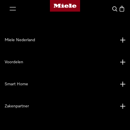
Homepage van Miele
ct naar inhoud
Wat zoek 
Winke
Miele Nederland
Voordelen
Smart Home
Zakenpartner