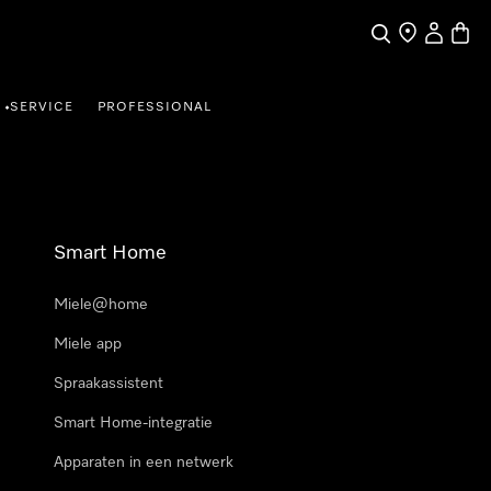
Wat zoek je?
Dealer zoeke
Mijn Acco
Winke
SERVICE
PROFESSIONAL
•
Smart Home
Miele@home
Miele app
Spraakassistent
Smart Home-integratie
Apparaten in een netwerk