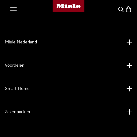
Homepage van Miele
ct naar inhoud
Wat zoek 
Winke
Miele Nederland
Voordelen
Smart Home
Zakenpartner