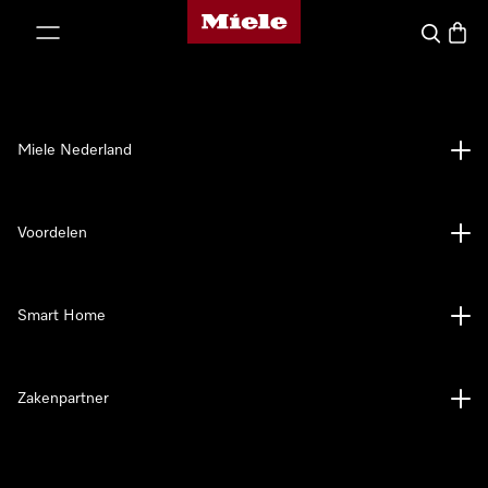
Homepage van Miele
ct naar inhoud
Wat zoek 
Winke
Miele Nederland
Voordelen
Smart Home
Zakenpartner