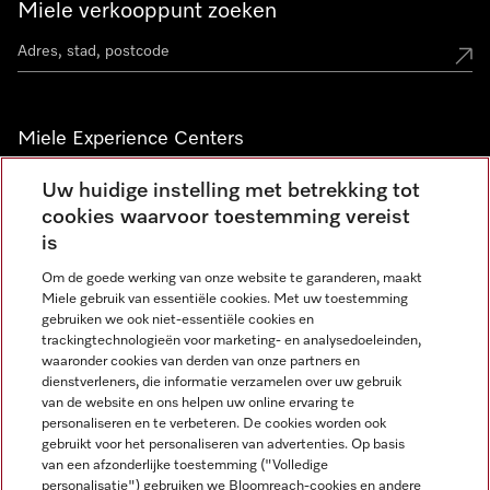
Miele verkooppunt zoeken
Miele Experience Centers
Vind jouw Miele Experience Center
Uw huidige instelling met betrekking tot
cookies waarvoor toestemming vereist
is
Nieuwsbrief
Om de goede werking van onze website te garanderen, maakt
Miele gebruik van essentiële cookies. Met uw toestemming
gebruiken we ook niet-essentiële cookies en
trackingtechnologieën voor marketing- en analysedoeleinden,
waaronder cookies van derden van onze partners en
dienstverleners, die informatie verzamelen over uw gebruik
van de website en ons helpen uw online ervaring te
personaliseren en te verbeteren. De cookies worden ook
gebruikt voor het personaliseren van advertenties. Op basis
Miele op Instagram
Miele op Facebook
Miele op Youtube
van een afzonderlijke toestemming ("Volledige
personalisatie") gebruiken we Bloomreach-cookies en andere