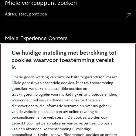
Miele verkooppunt zoeken
Miele Experience Centers
Vind jouw Miele Experience Center
Uw huidige instelling met betrekking tot
cookies waarvoor toestemming vereist
is
Nieuwsbrief
Om de goede werking van onze website te garanderen, maakt
Miele gebruik van essentiële cookies. Met uw toestemming
gebruiken we ook niet-essentiële cookies en
trackingtechnologieën voor marketing- en analysedoeleinden,
waaronder cookies van derden van onze partners en
dienstverleners, die informatie verzamelen over uw gebruik
van de website en ons helpen uw online ervaring te
personaliseren en te verbeteren. De cookies worden ook
gebruikt voor het personaliseren van advertenties. Op basis
Miele op Instagram
Miele op Facebook
Miele op Youtube
van een afzonderlijke toestemming ("Volledige
personalisatie") gebruiken we Bloomreach-cookies en andere