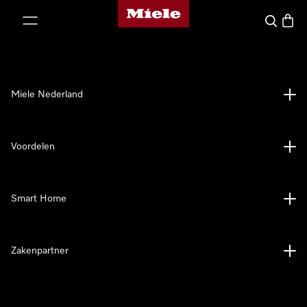
Homepage van Miele
ct naar inhoud
Wat zoek 
Winke
Miele Nederland
Voordelen
Smart Home
Zakenpartner