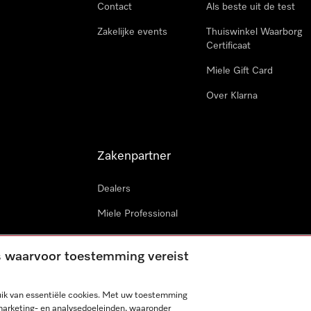
Contact
Als beste uit de test
Zakelijke events
Thuiswinkel Waarborg
Certificaat
Miele Gift Card
Over Klarna
Zakenpartner
Dealers
Miele Professional
Miele in projecten
es waarvoor toestemming vereist
Miele Marine
Professionele reparateur
ik van essentiële cookies. Met uw toestemming
marketing- en analysedoeleinden, waaronder