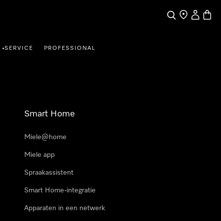
Wat zoek je?
Dealer zoeke
Mijn Acco
Winke
SERVICE
PROFESSIONAL
•
Smart Home
Miele@home
Miele app
Spraakassistent
Smart Home-integratie
Apparaten in een netwerk