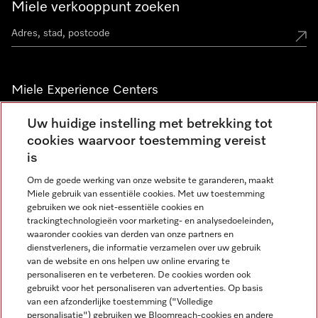
Miele verkooppunt zoeken
Miele Experience Centers
Vind jouw Miele Experience Center
Uw huidige instelling met betrekking tot
cookies waarvoor toestemming vereist
is
Nieuwsbrief
Om de goede werking van onze website te garanderen, maakt
Miele gebruik van essentiële cookies. Met uw toestemming
gebruiken we ook niet-essentiële cookies en
trackingtechnologieën voor marketing- en analysedoeleinden,
waaronder cookies van derden van onze partners en
dienstverleners, die informatie verzamelen over uw gebruik
van de website en ons helpen uw online ervaring te
personaliseren en te verbeteren. De cookies worden ook
gebruikt voor het personaliseren van advertenties. Op basis
Miele op Instagram
Miele op Facebook
Miele op Youtube
van een afzonderlijke toestemming ("Volledige
personalisatie") gebruiken we Bloomreach-cookies en andere