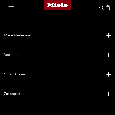
Homepage van Miele
ct naar inhoud
Wat zoek 
Winke
Miele Nederland
Voordelen
Smart Home
Zakenpartner