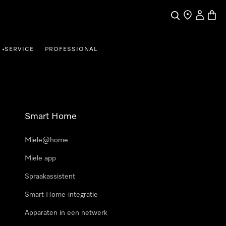
Wat zoek je?
Dealer zoeke
Mijn Acco
Winke
SERVICE
PROFESSIONAL
•
Smart Home
Miele@home
Miele app
Spraakassistent
Smart Home-integratie
Apparaten in een netwerk