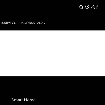
Wat zoek je?
Dealer zoeke
Mijn Acco
Winke
SERVICE
PROFESSIONAL
•
Smart Home