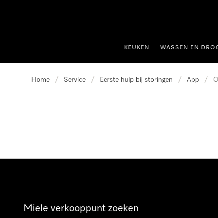
ct naar inhoud
KEUKEN
WASSEN EN DRO
Home
/
Service
/
Eerste hulp bij storingen
/
App
/
O
Miele verkooppunt zoeken