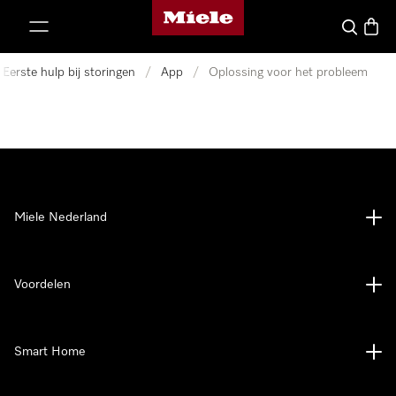
Homepage van Miele
ct naar inhoud
Wat zoek 
Winke
Eerste hulp bij storingen
/
App
/
Oplossing voor het probleem
Miele Nederland
Voordelen
Smart Home