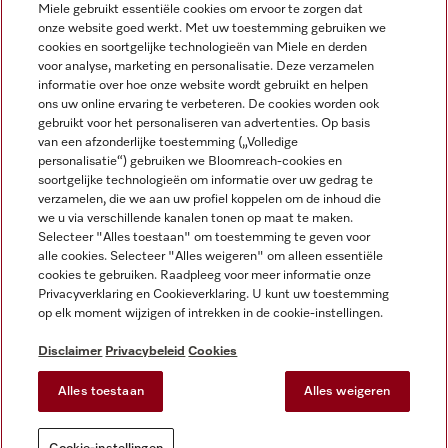
Miele gebruikt essentiële cookies om ervoor te zorgen dat
onze website goed werkt. Met uw toestemming gebruiken we
cookies en soortgelijke technologieën van Miele en derden
voor analyse, marketing en personalisatie. Deze verzamelen
Miele op Instagram
Miele op Facebook
Miele op Youtube
informatie over hoe onze website wordt gebruikt en helpen
ons uw online ervaring te verbeteren. De cookies worden ook
gebruikt voor het personaliseren van advertenties. Op basis
van een afzonderlijke toestemming („Volledige
personalisatie“) gebruiken we Bloomreach-cookies en
soortgelijke technologieën om informatie over uw gedrag te
verzamelen, die we aan uw profiel koppelen om de inhoud die
Disclaimer
we u via verschillende kanalen tonen op maat te maken.
Selecteer "Alles toestaan" om toestemming te geven voor
Algemene voorwaarden en informatie
alle cookies. Selecteer "Alles weigeren" om alleen essentiële
Privacybeleid
cookies te gebruiken. Raadpleeg voor meer informatie onze
Gebruiksvoorwaarden
Privacyverklaring en Cookieverklaring. U kunt uw toestemming
op elk moment wijzigen of intrekken in de cookie-instellingen.
Toegankelijkheidsverklaring
Digital Services Act
Disclaimer
Privacybeleid
Cookies
Herroepingsformulier
Alles toestaan
Alles weigeren
Cookie-instellingen