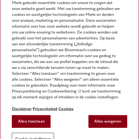
Miele gebruikt essentiële cookies om ervoor te zorgen dat
onze website goed werkt. Met uw toestemming gebruiken we
cookies en soortgelijke technologieën van Miele en derden
voor analyse, marketing en personalisatie. Deze verzamelen
Miele op Instagram
Miele op Facebook
Miele op Youtube
informatie over hoe onze website wordt gebruikt en helpen
ons uw online ervaring te verbeteren. De cookies worden ook
gebruikt voor het personaliseren van advertenties. Op basis
van een afzonderlijke toestemming („Volledige
personalisatie“) gebruiken we Bloomreach-cookies en
soortgelijke technologieën om informatie over uw gedrag te
verzamelen, die we aan uw profiel koppelen om de inhoud die
Disclaimer
we u via verschillende kanalen tonen op maat te maken.
Selecteer "Alles toestaan" om toestemming te geven voor
Algemene voorwaarden en informatie
alle cookies. Selecteer "Alles weigeren" om alleen essentiële
Privacybeleid
cookies te gebruiken. Raadpleeg voor meer informatie onze
Gebruiksvoorwaarden
Privacyverklaring en Cookieverklaring. U kunt uw toestemming
op elk moment wijzigen of intrekken in de cookie-instellingen.
Toegankelijkheidsverklaring
Digital Services Act
Disclaimer
Privacybeleid
Cookies
Herroepingsformulier
Alles toestaan
Alles weigeren
Cookie-instellingen