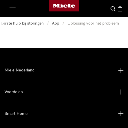
Homepage van Miele
ct naar inhoud
Wat zoek 
Winke
Eerste hulp bij storingen
/
App
/
Oplossing voor het probleem
Miele Nederland
Voordelen
Smart Home