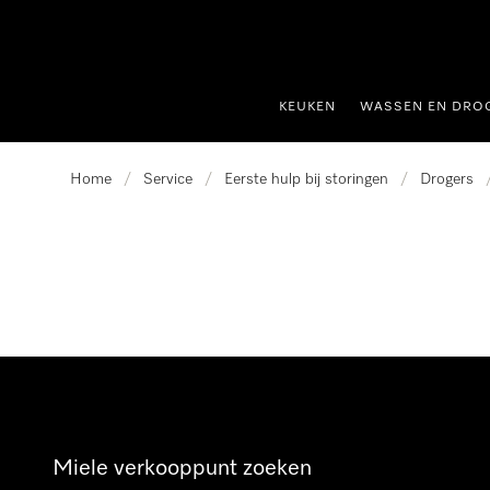
ct naar inhoud
KEUKEN
WASSEN EN DRO
Home
/
Service
/
Eerste hulp bij storingen
/
Drogers
Miele verkooppunt zoeken