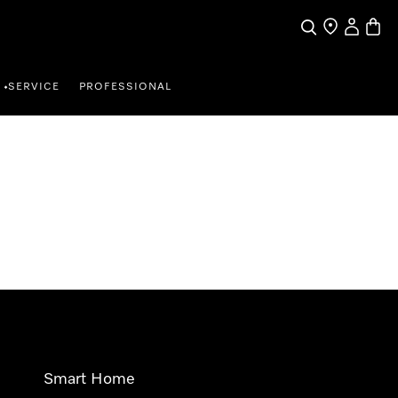
Wat zoek je?
Dealer zoeke
Mijn Acco
Winke
SERVICE
PROFESSIONAL
•
Smart Home