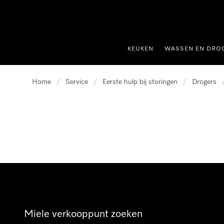
ct naar inhoud
KEUKEN
WASSEN EN DRO
Home
/
Service
/
Eerste hulp bij storingen
/
Drogers
Miele verkooppunt zoeken