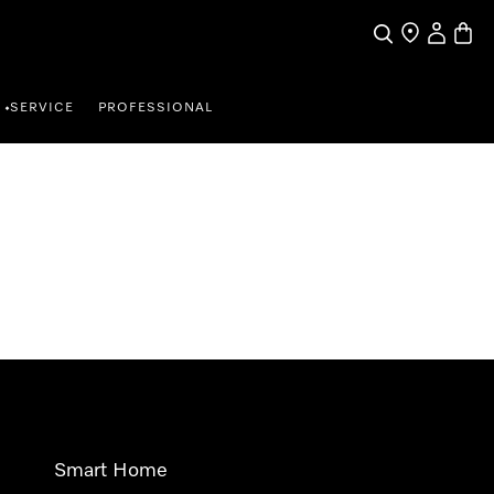
Wat zoek je?
Dealer zoeke
Mijn Acco
Winke
SERVICE
PROFESSIONAL
•
Smart Home