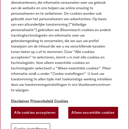
dienstverleners, die informatie verzamelen over uw gebruik
van de website en ons helpen uw online ervaring te
personaliseren en te verbeteren. De cookies worden ook
gebruikt voor het personaliseren van advertenties. Op basis
Miele op Instagram
Miele op Facebook
Miele op Youtube
van een afzonderlijke toestemming ("Volledige
personalisatie") gebruiken we Bloomreach-cookies en andere
trackingtechnologieën om informatie over uw
gebruikersgedrag te verzamelen, die we aan uw profiel
toewijzen om de inhoud die we u via verschillende kanalen
tonen beter op u af te stemmen. Door "Alle cookies
accepteren" te selecteren, stemt u in met alle cookies en
Disclaimer
technologieën. Voor alleen essentiële cookies en
technologieën selecteert u "Alleen essentiële cookies". Meer
Algemene voorwaarden en informatie
informatie vindt u onder "Cookie-instellingen". U kunt uw
Privacybeleid
toestemming te allen tijde met toekomstige werking intrekken
Gebruiksvoorwaarden
door uw toestemmingsinstellingen in ons Voorkeurencentrum
te wijzigen.
Toegankelijkheidsverklaring
Digital Services Act
Disclaimer
Privacybeleid
Cookies
Herroepingsformulier
Alle cookies accepteren
Alleen essentiële cookies
Cookie-instellingen