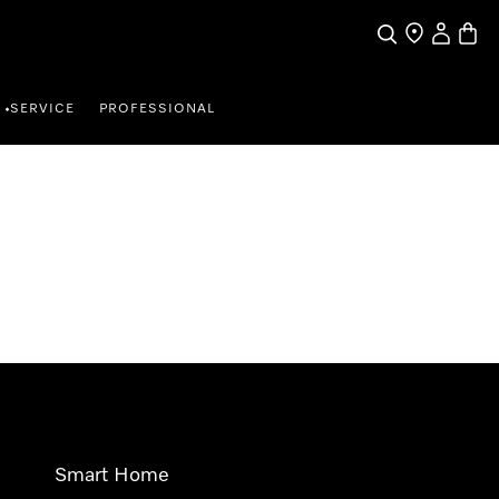
Wat zoek je?
Dealer zoeke
Mijn Acco
Winke
SERVICE
PROFESSIONAL
•
Smart Home