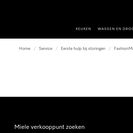
ct naar inhoud
KEUKEN
WASSEN EN DRO
Home
/
Service
/
Eerste hulp bij storingen
/
FashionM
Miele verkooppunt zoeken